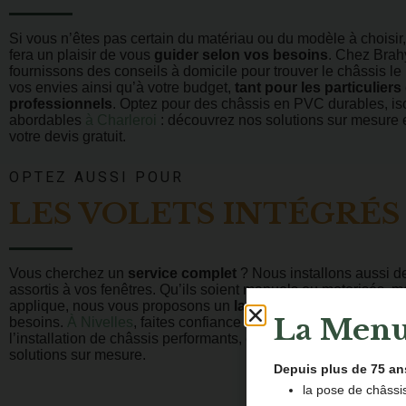
Si vous n’êtes pas certain du matériau ou du modèle à choisir,
fera un plaisir de vous
guider selon vos besoins
. Chez Brah
fournissons des conseils à domicile pour trouver le châssis le
vos envies ainsi qu’à votre budget,
tant pour les particuliers
professionnels
. Optez pour des châssis en PVC durables, iso
abordables
à Charleroi
: découvrez nos solutions sur mesure
votre devis gratuit.
OPTEZ AUSSI POUR
LES VOLETS INTÉGRÉS 
Vous cherchez un
service complet
? Nous installons aussi d
assortis à vos fenêtres. Qu’ils soient manuels ou motorisés, 
applique, nous vous proposons un
large choix
pour répondre 
La Menu
besoins.
À Nivelles
, faites confiance à près de 80 ans de savoi
l’installation de châssis performants, esthétiques et durables 
solutions sur mesure.
Depuis plus de 75 a
la pose de châssis