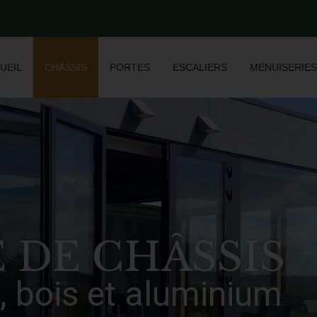
UEIL
CHÂSSIS
PORTES
ESCALIERS
MENUISERIES
 DE CHÂSSIS
, bois et aluminium