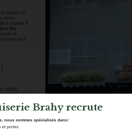
 le patron se
y, nous
 plus adapté à
 que les
lants et
 et demandez
!
es volets
monoblocs ou en
à tous vos
iserie Brahy recrute
r-faire pour
: découvrez nos
ns, nous sommes spécialisés dans:
 et portes