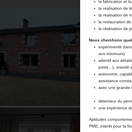
la fabrication et l
la réalisation de 
la réalisation de 
la restauration d
la réalisation de 
Nous cherchons quelq
expérimenté dans l
ans minimum)
attentif aux détai
joints…), orienté s
autonome; capable
assistance consta
avec une grande e
détenteur du perm
une expérience dan
Aptitudes comportement
PME, intérêt pour la fo