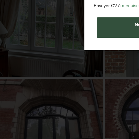
Envoyer CV à
menuise
N